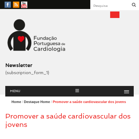
Facebook
RSS
YouTube
Feed
Fundação Portuguesa
Cardiologia
Newsletter
{subscription_form_1}
Menu
Skip
MENU
to
content
Home
/
Destaque Home
/
Promover a saúde cardiovascular dos jovens
Promover a saúde cardiovascular dos
jovens