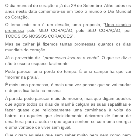
O dia mundial do coração é já dia 29 de Setembro. Aliás todos os
anos nesta data comemora-se em todo o mundo o Dia Mundial
do Coração.
O tema este ano é um desafio, uma proposta, “
Uma simples
promessa
pelo MEU CORAÇÃO, pelo SEU CORAÇÃO, por
TODOS OS NOSSOS CORAÇÕES”.
Mas se calhar já fizemos tantas promessas quantos os dias
mundiais do coração.
Já o proverbio diz, “
promessas leva-as o vento
”. O que se diz e
não é escrito esquece facilmente.
Pode parecer uma perda de tempo. É uma campanha que vai
“morrer na praia”.
É mais uma promessa, é mais uma vez pensar que se vai mudar
e depois fica tudo na mesma.
À partida pode parecer mais do mesmo, mas que digam aqueles
que agora todos os dias de manhã calçam as suas sapatilhas e
fazer quase que religiosamente uma caminhada à volta do
bairro, ou aqueles que decididamente deixaram de fumar de
uma hora para a outra e que agora sentem-se com uma energia
e uma vontade de viver sem igual.
Que digam aqueles que sem saber muito bem nem como nem