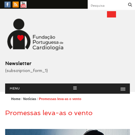
Facebook
RSS
YouTube
Feed
Fundação Portuguesa
Cardiologia
Newsletter
{subscription_form_1}
Menu
Skip
MENU
to
content
Home
/
Notícias
/
Promessas leva-as o vento
Promessas leva-as o vento