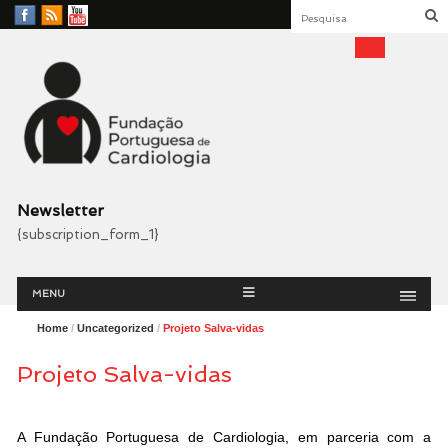
Facebook
RSS
YouTube
Feed
Fundação Portuguesa
Cardiologia
Newsletter
{subscription_form_1}
Menu
Skip
MENU
to
content
Home
/
Uncategorized
/
Projeto Salva-vidas
Projeto Salva-vidas
A Fundação Portuguesa de Cardiologia, em parceria com a