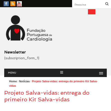
Facebook
RSS
YouTube
Feed
Fundação Portuguesa
Cardiologia
Newsletter
{subscription_form_1}
Menu
Skip
MENU
to
content
Home
/
Notícias
/
Projeto Salva-vidas: entrega do primeiro Kit Salva-
vidas
Projeto Salva-vidas: entrega do
primeiro Kit Salva-vidas