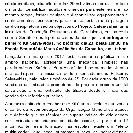
súbita cardíaca, situação que faz 20 mil vítimas por dia em todo
o mundo. Sensibilizar adultos e crianças para este tema e, ao
mesmo tempo, formar equipas e disponibilizar equipamentos e
conhecimentos necessários para dar resposta a uma paragem
cardiorrespiratória são os objetivos do
Projeto Salva-vidas
, uma
iniciativa da Fundação Portuguesa de Cardiologia, em parceria
com a Senilife e os hipermercados Jumbo, que vai
entregar o
primeiro Kit Salva-Vidas, no próximo dia 23, pelas 10h30, na
Escola Secundária Maria Amália Vaz de Carvalho, em Lisboa
.
Lançada em março de 2017, esta campanha pública, e de
âmbito nacional, apresenta uma mecânica simples: nas
parafarmácias “Saúde e Bem-Estar” dos hipermercados Jumbo
que participam na iniciativa podem ser adquiridas Pulseiras
Salva-vidas, pelo valor simbólico de 2€. Por cada grupo de 1500
vendidas as entidades promotoras do projeto oferecem um kit
salva-vidas a uma entidade identificada desde o início das
vendas das referidas pulseiras.
A primeira entidade a receber este Kit é uma escola, o que vai ao
encontro da recomendação da Organização Mundial de Saúde,
que defende que as técnicas de suporte básico de vida devem
ser ensinadas às crianças em idade escolar, a partir dos 12
anos. Ao ter esta formação nas escolas, existe um “efeito
multiplicador” que pode aumentar a taxa de sobrevivência.