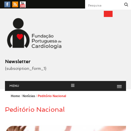
Facebook
RSS
YouTube
Feed
Fundação Portuguesa
Cardiologia
Newsletter
{subscription_form_1}
Menu
Skip
MENU
to
content
Home
/
Notícias
/
Peditório Nacional
Peditório Nacional