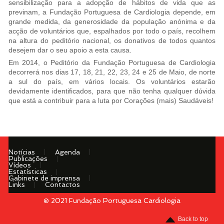
sensibilização para a adopção de hábitos de vida que as
previnam, a Fundação Portuguesa de Cardiologia depende, em
grande medida, da generosidade da população anónima e da
acção de voluntários que, espalhados por todo o país, recolhem
na altura do peditório nacional, os donativos de todos quantos
desejem dar o seu apoio a esta causa.
Em 2014, o Peditório da Fundação Portuguesa de Cardiologia
decorrerá nos dias 17, 18, 21, 22, 23, 24 e 25 de Maio, de norte
a sul do país, em vários locais. Os voluntários estarão
devidamente identificados, para que não tenha qualquer dúvida
que está a contribuir para a luta por Corações (mais) Saudáveis!
Notícias
Agenda
Publicações
Vídeos
Estatísticas
Gabinete de imprensa
Links
Contactos
© 2021 Fundação Portuguesa Cardiologia
Menu
Back to top