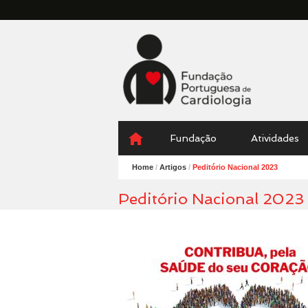
Fundação
Portuguesa
Cardiologia
Menu
Skip
Fundação
Atividades
to
content
Home
/
Artigos
/
Peditório Nacional 2023
Peditório Nacional 2023