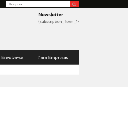
Search
be
Newsletter
{subscription_form_1}
Envolva-se
Para Empresas