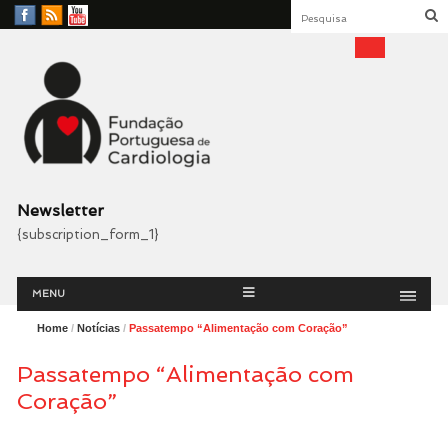
Facebook
RSS
YouTube
Feed
Fundação Portuguesa
Cardiologia
Newsletter
{subscription_form_1}
Menu
Skip
MENU
to
content
Home
/
Notícias
/
Passatempo “Alimentação com Coração”
Passatempo “Alimentação com
Coração”