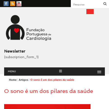
Facebook
RSS
YouTube
Feed
Fundação Portuguesa
Cardiologia
Newsletter
{subscription_form_1}
Menu
Skip
MENU
to
content
Home
/
Artigos
/
O sono é um dos pilares da saúde
O sono é um dos pilares da saúde