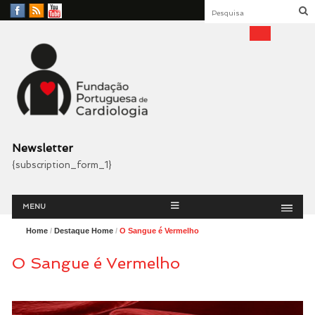
Facebook
RSS
YouTube
Feed
Fundação Portuguesa
Cardiologia
Newsletter
{subscription_form_1}
Menu
Skip
MENU
to
content
Home
/
Destaque Home
/
O Sangue é Vermelho
O Sangue é Vermelho