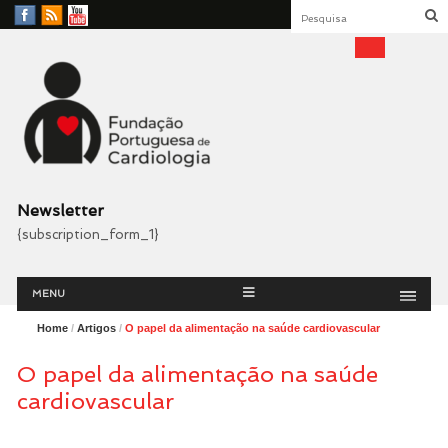
Facebook
RSS
YouTube
Feed
Fundação Portuguesa
Cardiologia
Newsletter
{subscription_form_1}
Menu
Skip
MENU
to
content
Home
/
Artigos
/
O papel da alimentação na saúde cardiovascular
O papel da alimentação na saúde
cardiovascular