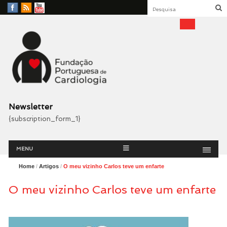
Facebook
RSS
YouTube
Feed
Fundação Portuguesa
Cardiologia
Newsletter
{subscription_form_1}
Menu
Skip
MENU
to
content
Home
/
Artigos
/
O meu vizinho Carlos teve um enfarte
O meu vizinho Carlos teve um enfarte