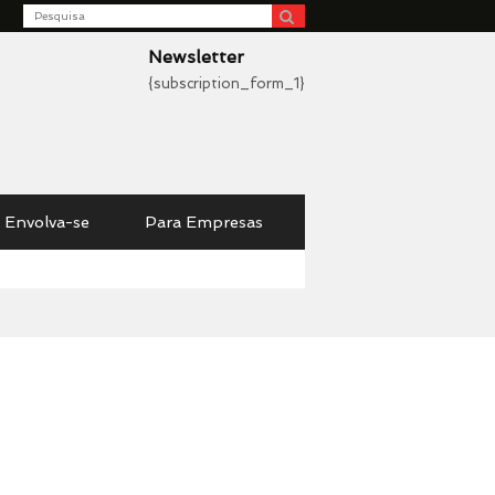
Search
be
Newsletter
{subscription_form_1}
Envolva-se
Para Empresas