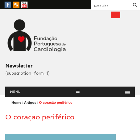
Facebook
RSS
YouTube
Feed
Fundação Portuguesa
Cardiologia
Newsletter
{subscription_form_1}
Menu
Skip
MENU
to
content
Home
/
Artigos
/
O coração periférico
O coração periférico