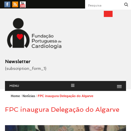
Facebook
RSS
YouTube
Feed
Fundação Portuguesa
Cardiologia
Newsletter
{subscription_form_1}
Menu
Skip
MENU
to
content
Home
/
Notícias
/
FPC inaugura Delegação do Algarve
FPC inaugura Delegação do Algarve