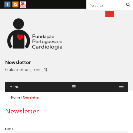
Facebook
RSS
YouTube
Feed
Fundação Portuguesa
Cardiologia
Newsletter
{subscription_form_1}
Menu
Skip
MENU
to
content
Home
/
Newsletter
Newsletter
Nome