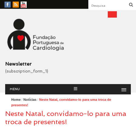
Facebook
RSS
YouTube
Feed
Fundação Portuguesa
Cardiologia
Newsletter
{subscription_form_1}
Menu
Skip
MENU
to
content
Home
/
Notícias
/
Neste Natal, convidamo-lo para uma troca de
presentes!
Neste Natal, convidamo-lo para uma
troca de presentes!