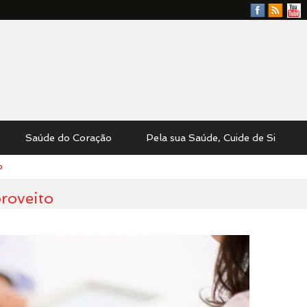
Facebook
RSS
YouTu
Feed
Saúde do Coração
Pela sua Saúde, Cuide de Si
o
roveito