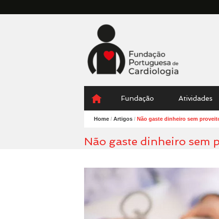
Fundação
Portuguesa
Cardiologia
Menu
Skip
Fundação
Atividades
to
content
Home
/
Artigos
/
Não gaste dinheiro sem proveit
Não gaste dinheiro sem p