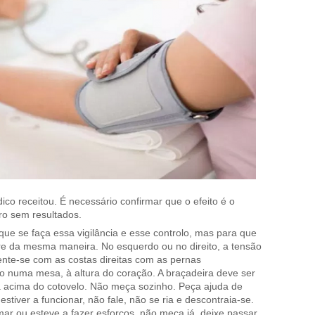
o receitou. É necessário confirmar que o efeito é o
ro sem resultados.
ue se faça essa vigilância e esse controlo, mas para que
re da mesma maneira. No esquerdo ou no direito, a tensão
nte-se com as costas direitas com as pernas
 numa mesa, à altura do coração. A braçadeira deve ser
acima do cotovelo. Não meça sozinho. Peça ajuda de
iver a funcionar, não fale, não se ria e descontraia-se.
ar ou esteve a fazer esforços, não meça já, deixe passar