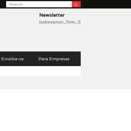
Search
be
Newsletter
{subscription_form_1}
Envolva-se
Para Empresas