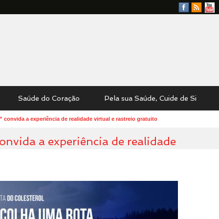
Facebook
RSS
YouTu
Feed
Saúde do Coração
Pela sua Saúde, Cuide de Si
 convida a experiência de realidade virtual e rastreio gratuito
onvida a experiência de realidade