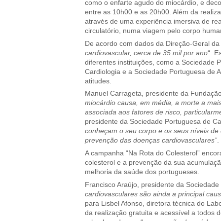
como o enfarte agudo do miocárdio, e dec
entre as 10h00 e as 20h00. Além da realiz
através de uma experiência imersiva de real
circulatório, numa viagem pelo corpo huma
De acordo com dados da Direção-Geral da 
cardiovascular, cerca de 35 mil por ano
“. E
diferentes instituições, como a Sociedade
Cardiologia e a Sociedade Portuguesa de A
atitudes.
Manuel Carrageta, presidente da Fundação
miocárdio causa, em média, a morte a mais
associada aos fatores de risco, particularm
presidente da Sociedade Portuguesa de Car
conheçam o seu corpo e os seus níveis de
prevenção das doenças cardiovasculares”
.
A campanha “Na Rota do Colesterol” encora
colesterol e a prevenção da sua acumulaçã
melhoria da saúde dos portugueses.
Francisco Araújo, presidente da Sociedade 
cardiovasculares são ainda a principal ca
para Lisbel Afonso, diretora técnica do Lab
da realização gratuita e acessível a todos 