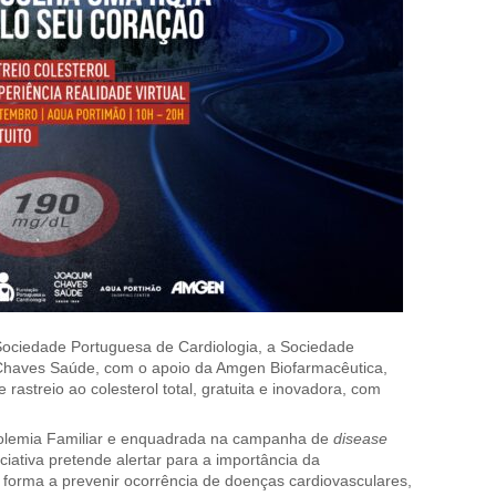
Sociedade Portuguesa de Cardiologia, a Sociedade
Chaves Saúde, com o apoio da Amgen Biofarmacêutica,
astreio ao colesterol total, gratuita e inovadora, com
rolemia Familiar e enquadrada na campanha de
disease
iciativa pretende alertar para a importância da
e forma a prevenir ocorrência de doenças cardiovasculares,