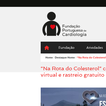
Fundação
Portuguesa
Cardiologia
Menu
Skip
Fundação
Atividades
to
content
Home
/
Destaque Home
/
“Na Rota do Colesterol”
“Na Rota do Colesterol” c
virtual e rastreio gratuito