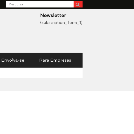
Search
be
Newsletter
{subscription_form_1}
Envolva-se
Para Empresas