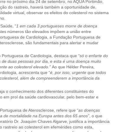
orre no próximo dia 24 de setembro, no AQUA Portimão,
ação do rastreio, haverá também a oportunidade de,
idade virtual, observar os efeitos do colesterol no sistema
no.
Saúde, “
1 em cada 3 portugueses morre de doença
stes números tão elevados impõem a união entre
 Portuguesa de Cardiologia, a Fundação Portuguesa de
terosclerose, são fundamentais para alertar e mudar
 Portuguesa de Cardiologia, destaca que
“só o enfarte do
 de duas pessoas por dia, e esta é uma doença muito
ente ao colesterol elevado.”
Ao que Hélder Pereira,
diologia, acrescenta que “
é, por isso, urgente que todos
 colesterol, além de compreenderem a importância da
ja o conhecimento dos diferentes constituintes do
o em prol da saúde cardiovascular, pelo bem-estar e
Portuguesa de Aterosclerose, refere que “
as doenças
usa de mortalidade na Europa antes dos 65 anos”
, o que
oratório Dr. Joaquim Chaves Algarve, justifica a importância
do rastreio ao colesterol em efemérides como esta,