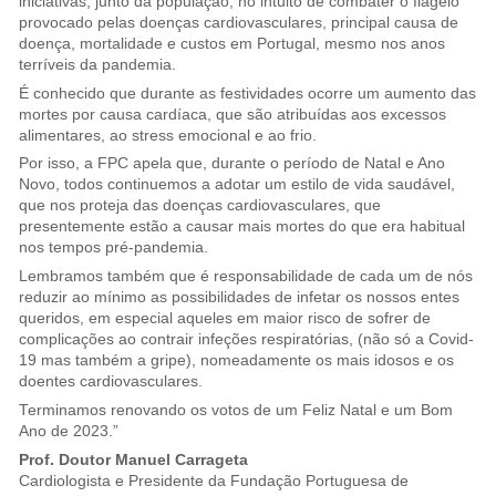
iniciativas, junto da população, no intuito de combater o flagelo
provocado pelas doenças cardiovasculares, principal causa de
doença, mortalidade e custos em Portugal, mesmo nos anos
terríveis da pandemia.
É conhecido que durante as festividades ocorre um aumento das
mortes por causa cardíaca, que são atribuídas aos excessos
alimentares, ao stress emocional e ao frio.
Por isso, a FPC apela que, durante o período de Natal e Ano
Novo, todos continuemos a adotar um estilo de vida saudável,
que nos proteja das doenças cardiovasculares, que
presentemente estão a causar mais mortes do que era habitual
nos tempos pré-pandemia.
Lembramos também que é responsabilidade de cada um de nós
reduzir ao mínimo as possibilidades de infetar os nossos entes
queridos, em especial aqueles em maior risco de sofrer de
complicações ao contrair infeções respiratórias, (não só a Covid-
19 mas também a gripe), nomeadamente os mais idosos e os
doentes cardiovasculares.
Terminamos renovando os votos de um Feliz Natal e um Bom
Ano de 2023.”
Prof. Doutor Manuel Carrageta
Cardiologista e Presidente da Fundação Portuguesa de