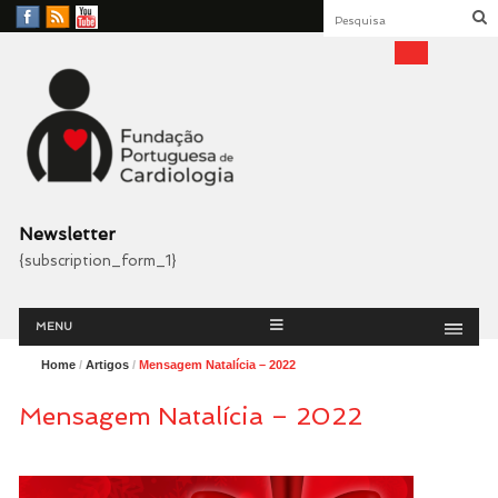
Facebook
RSS
YouTube
Feed
Fundação Portuguesa
Cardiologia
Newsletter
{subscription_form_1}
Menu
Skip
MENU
to
content
Home
/
Artigos
/
Mensagem Natalícia – 2022
Mensagem Natalícia – 2022