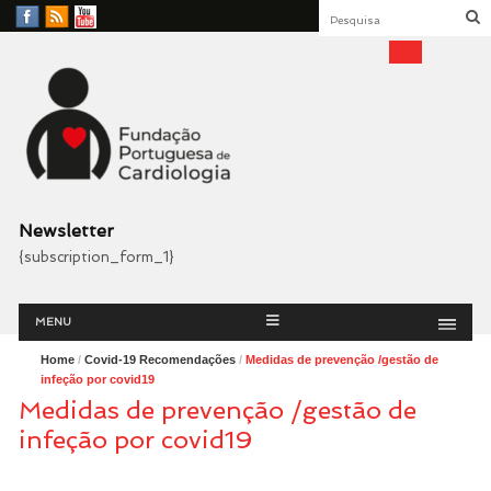
Facebook
RSS
YouTube
Feed
Fundação Portuguesa
Cardiologia
Newsletter
{subscription_form_1}
Menu
Skip
MENU
to
content
Home
/
Covid-19 Recomendações
/
Medidas de prevenção /gestão de
infeção por covid19
Medidas de prevenção /gestão de
infeção por covid19