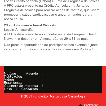
Local: Crédito Agrícola (Lisboa) / Junta de Freguesia de Arroios
A FPC estará presente na Crédito Agrícola e na Junta de
Freguesia de Arroios para realizar ações de rastreio, que visam
promover a saúde cardiovascular e angariar fundos para a
nossa causa.
29 a 31 de maio – Anual Workshop
Locais: Amesterdão
A FPC estará presente no encontro anual da European Heart
Network, a decorrer em Amesterdão de 29 a 31 de maio.
Não perca a oportunidade de participar nestes eventos e junte-
se a nós na promoção de corações saudáveis em Portugal!
Notícias
Agenda
Publicações
Vídeos
Estatísticas
Gabinete de imprensa
Links
Contactos
© 2021 Fundação Portuguesa Cardiologia
Menu
Back to top