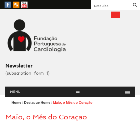
Facebook
RSS
YouTube
Feed
Fundação Portuguesa
Cardiologia
Newsletter
{subscription_form_1}
Menu
Skip
MENU
to
content
Home
/
Destaque Home
/
Maio, o Mês do Coração
Maio, o Mês do Coração