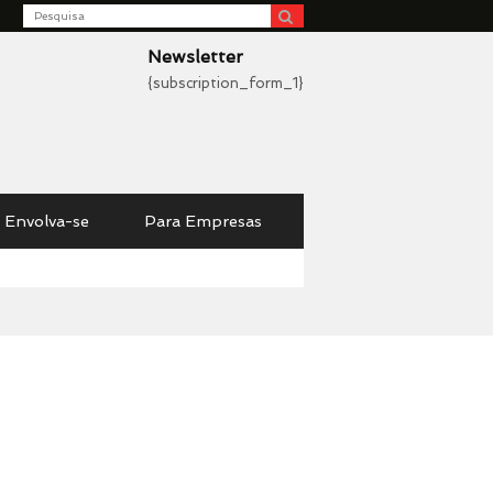
Search
be
Newsletter
{subscription_form_1}
Envolva-se
Para Empresas