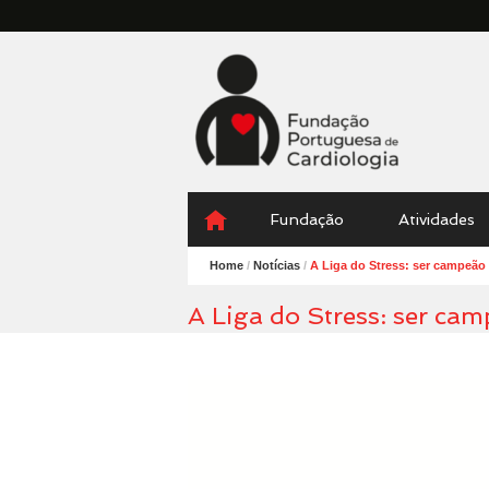
Fundação
Portuguesa
Cardiologia
Menu
Skip
Fundação
Atividades
to
content
Home
/
Notícias
/
A Liga do Stress: ser campeão
A Liga do Stress: ser ca