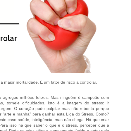
à maior mortalidade. É um fator de risco a controlar.
 agregou milhões felizes. Mas ninguém é campeão sem
, torneie dificuldades. Isto é a imagem do stress: ir
surgem. O coração pode palpitar mas não rebenta porque
r “arte e manha” para ganhar esta Liga do Stress. Como?
te caso saúde, inteligência, mas não chega. Há que criar
Para isso há que saber o que é o stress, perceber que a
tal. Pode-se criar atitude, pensamento lúcido e optar pelo