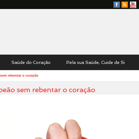
Facebook
RSS
YouTu
Feed
Saúde do Coração
Pela sua Saúde, Cuide de Si
 sem rebentar o coração
mpeão sem rebentar o coração