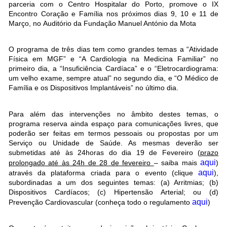
parceria com o Centro Hospitalar do Porto, promove o IX
Encontro Coração e Família nos próximos dias 9, 10 e 11 de
Março, no Auditório da Fundação Manuel António da Mota
O programa de três dias tem como grandes temas a “Atividade
Física em MGF” e “A Cardiologia na Medicina Familiar” no
primeiro dia, a “Insuficiência Cardíaca” e o “Eletrocardiograma:
um velho exame, sempre atual” no segundo dia, e “O Médico de
Família e os Dispositivos Implantáveis” no último dia.
Para além das intervenções no âmbito destes temas, o
programa reserva ainda espaço para comunicações livres, que
poderão ser feitas em termos pessoais ou propostas por um
Serviço ou Unidade de Saúde. As mesmas deverão ser
submetidas até às 24horas do dia 19 de Fevereiro (
prazo
aqui
prolongado até às 24h de 28 de fevereiro
– saiba mais
)
aqui
através da plataforma criada para o evento (clique
),
subordinadas a um dos seguintes temas: (a) Arritmias; (b)
Dispositivos Cardíacos; (c) Hipertensão Arterial; ou (d)
aqui
Prevenção Cardiovascular (conheça todo o regulamento
)