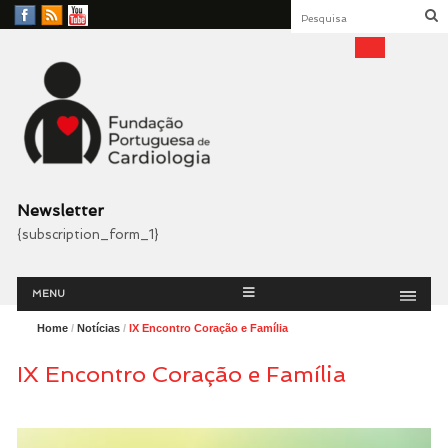
Facebook
RSS
YouTube
Feed
Fundação Portuguesa
Cardiologia
Newsletter
{subscription_form_1}
Menu
Skip
MENU
to
content
Home
/
Notícias
/
IX Encontro Coração e Família
IX Encontro Coração e Família