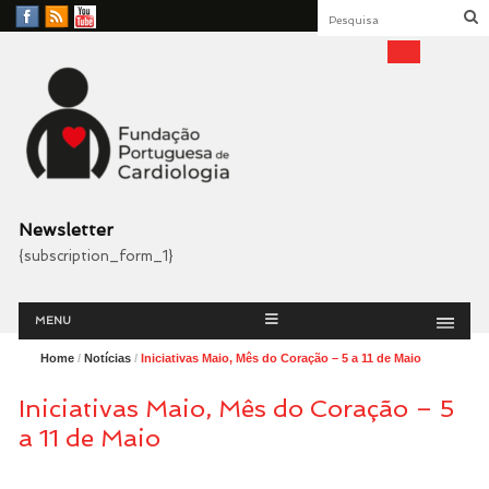
Facebook
RSS
YouTube
Feed
Fundação Portuguesa
Cardiologia
Newsletter
{subscription_form_1}
Menu
Skip
MENU
to
content
Home
/
Notícias
/
Iniciativas Maio, Mês do Coração – 5 a 11 de Maio
Iniciativas Maio, Mês do Coração – 5
a 11 de Maio