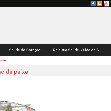
Facebook
RSS
YouTu
Feed
Saúde do Coração
Pela sua Saúde, Cuide de Si
peixe
o de peixe