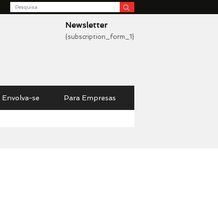
Search
be
Newsletter
{subscription_form_1}
Envolva-se
Para Empresas