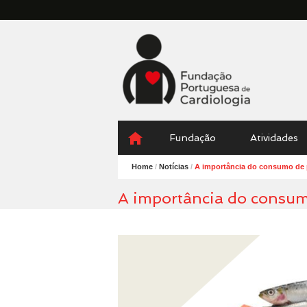
Fundação
Portuguesa
Cardiologia
Menu
Skip
Fundação
Atividades
to
content
Home
/
Notícias
/
A importância do consumo de 
A importância do consum