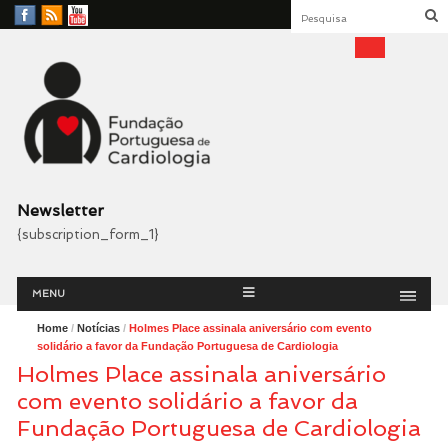
Facebook
RSS
YouTube
Feed
Fundação Portuguesa
Cardiologia
Newsletter
{subscription_form_1}
Menu
Skip
MENU
to
content
Home
/
Notícias
/
Holmes Place assinala aniversário com evento
solidário a favor da Fundação Portuguesa de Cardiologia
Holmes Place assinala aniversário
com evento solidário a favor da
Fundação Portuguesa de Cardiologia