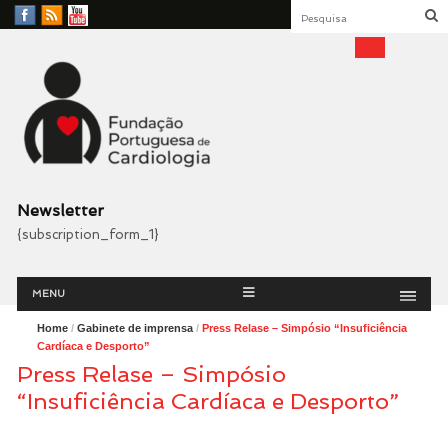
Facebook
RSS
YouTube
Feed
Fundação Portuguesa
Cardiologia
Newsletter
{subscription_form_1}
Menu
Skip
MENU
to
content
Home
/
Gabinete de imprensa
/
Press Relase – Simpósio “Insuficiência
Cardíaca e Desporto”
Press Relase – Simpósio
“Insuficiência Cardíaca e Desporto”