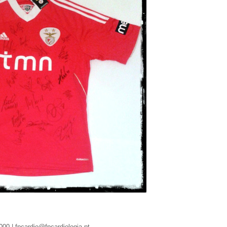
000 |
fpcardio@fpcardiologia.pt