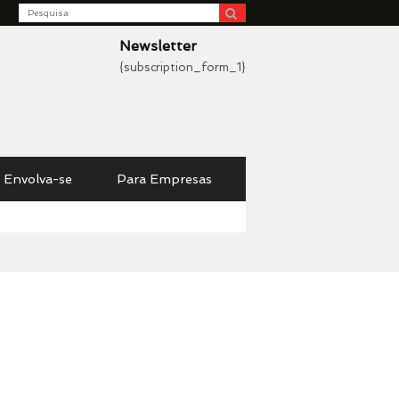
Search
be
Newsletter
{subscription_form_1}
Envolva-se
Para Empresas