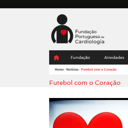
Fundação
Portuguesa
Cardiologia
Menu
Skip
Fundação
Atividades
to
content
Home
/
Notícias
/
Futebol com o Coração
Futebol com o Coração