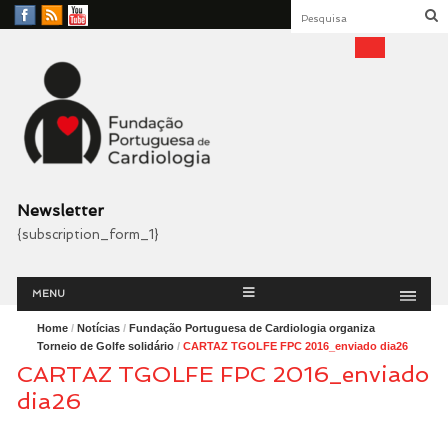
Facebook
RSS
YouTube
Feed
Fundação Portuguesa
Cardiologia
Newsletter
{subscription_form_1}
Menu
Skip
MENU
to
content
Home
/
Notícias
/
Fundação Portuguesa de Cardiologia organiza
Torneio de Golfe solidário
/
CARTAZ TGOLFE FPC 2016_enviado dia26
CARTAZ TGOLFE FPC 2016_enviado
dia26