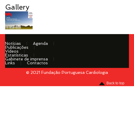
Gallery
Notícias
Agenda
Publicações
Vídeos
Estatísticas
Gabinete de imprensa
Links
Contactos
© 2021 Fundação Portuguesa Cardiologia
Menu
Back to top