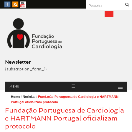
Facebook
RSS
YouTube
Feed
Fundação Portuguesa
Cardiologia
Newsletter
{subscription_form_1}
Menu
Skip
MENU
to
content
Home
/
Notícias
/
Fundação Portuguesa de Cardiologia e HARTMANN
Portugal oficializam protocolo
Fundação Portuguesa de Cardiologia
e HARTMANN Portugal oficializam
protocolo