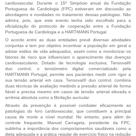
cardiovascular. Durante o 15º Simpósio anual da Fundação
Portuguesa de Cardiologia (FPC) estiveram em discussão as
abordagens e novidades no tratamento dessas patologias. Não
admira, pois, que este evento tenha sido escolhido para a
oficialização do protocolo de cooperação entre a Fundação
Portuguesa de Cardiologia e a HARTMANN Portugal.
O acordo entre as duas entidades prevê diversas atividades
conjuntas e tem por objetivo incentivar a população em geral a
adotar estilos de vida adequados, assim como a monitorizar os
fatores de risco que influenciam o aparecimento das doenças
cardiovasculares. Dotado de tecnologia exclusiva, Tensoval®
duo control, o tensiómetro digital comercializado pela
HARTMANN Portugal, permite aos pacientes medir com rigor a
sua tensão arterial em casa. Tensoval® duo control, combina
duas técnicas de avaliação medindo a pressão arterial de forma
fiável e precisa mesmo em casos de tensão arterial elevada e
arritmia absoluta como a fibrilação auricular.
Através da prevenção é possível combater eficazmente as
patologias do foro cardiovascular, que constituem a principal
causa de morte a nível mundial. No entanto, para além do
controle frequente, Manuel Carrageta, presidente da FPC,
sublinha a importância dos comportamentos saudáveis como a
dieta adequada e a prática regular de exercício físico na redução