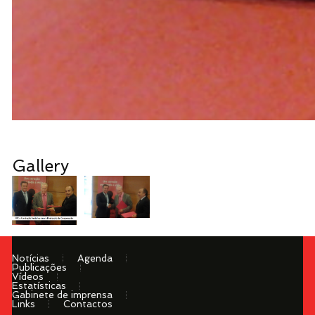
Gallery
Notícias
Agenda
Publicações
Vídeos
Estatísticas
Gabinete de imprensa
Links
Contactos