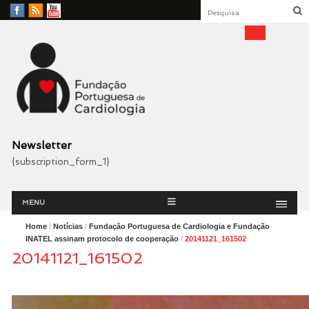
Facebook
RSS
YouTube
Feed
Fundação Portuguesa
Cardiologia
Newsletter
{subscription_form_1}
Menu
Skip
MENU
to
content
Home
/
Notícias
/
Fundação Portuguesa de Cardiologia e Fundação
INATEL assinam protocolo de cooperação
/
20141121_161502
20141121_161502