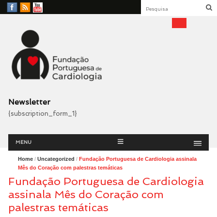
Facebook
RSS
YouTube
Feed
Fundação Portuguesa
Cardiologia
Newsletter
{subscription_form_1}
Menu
Skip
MENU
to
content
Home
/
Uncategorized
/
Fundação Portuguesa de Cardiologia assinala
Mês do Coração com palestras temáticas
Fundação Portuguesa de Cardiologia
assinala Mês do Coração com
palestras temáticas