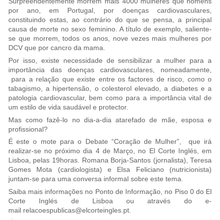
Surpreendentemente morrem mais 4000 mulheres que homens
por ano, em Portugal, por doenças cardiovasculares,
constituindo estas, ao contrário do que se pensa, a principal
causa de morte no sexo feminino. A título de exemplo, saliente-
se que morrem, todos os anos, nove vezes mais mulheres por
DCV que por cancro da mama.
Por isso, existe necessidade de sensibilizar a mulher para a
importância das doenças cardiovasculares, nomeadamente,
para a relação que existe entre os factores de risco, como o
tabagismo, a hipertensão, o colesterol elevado, a diabetes e a
patologia cardiovascular, bem como para a importância vital de
um estilo de vida saudável e protector.
Mas como fazê-lo no dia-a-dia atarefado de mãe, esposa e
profissional?
É este o mote para o Debate “Coração de Mulher”, que irá
realizar-se no próximo dia 4 de Março, no El Corte Inglés, em
Lisboa, pelas 19horas. Romana Borja-Santos (jornalista), Teresa
Gomes Mota (cardiologista) e Elsa Feliciano (nutricionista)
juntam-se para uma conversa informal sobre este tema.
Saiba mais informações no Ponto de Informação, no Piso 0 do El
Corte Inglés de Lisboa ou através do e-
mail
relacoespublicas@elcorteingles.pt
.