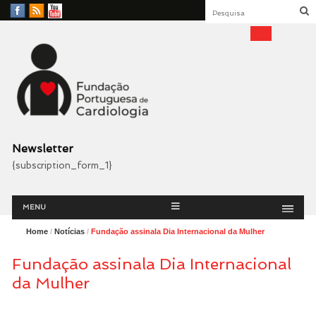
Facebook
RSS
YouTube
Feed
Fundação Portuguesa
Cardiologia
Newsletter
{subscription_form_1}
Menu
Skip
MENU
to
content
Home
/
Notícias
/
Fundação assinala Dia Internacional da Mulher
Fundação assinala Dia Internacional
da Mulher