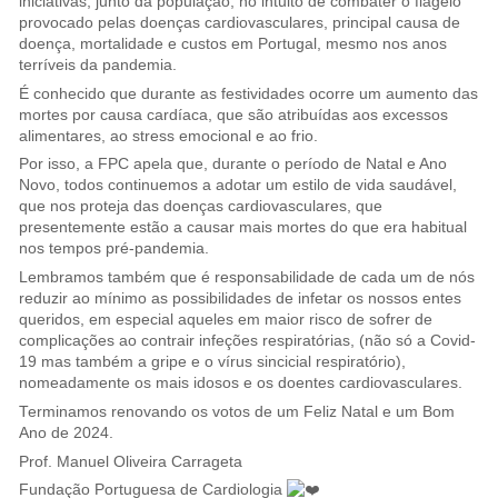
iniciativas, junto da população, no intuito de combater o flagelo
provocado pelas doenças cardiovasculares, principal causa de
doença, mortalidade e custos em Portugal, mesmo nos anos
terríveis da pandemia.
É conhecido que durante as festividades ocorre um aumento das
mortes por causa cardíaca, que são atribuídas aos excessos
alimentares, ao stress emocional e ao frio.
Por isso, a FPC apela que, durante o período de Natal e Ano
Novo, todos continuemos a adotar um estilo de vida saudável,
que nos proteja das doenças cardiovasculares, que
presentemente estão a causar mais mortes do que era habitual
nos tempos pré-pandemia.
Lembramos também que é responsabilidade de cada um de nós
reduzir ao mínimo as possibilidades de infetar os nossos entes
queridos, em especial aqueles em maior risco de sofrer de
complicações ao contrair infeções respiratórias, (não só a Covid-
19 mas também a gripe e o vírus sincicial respiratório),
nomeadamente os mais idosos e os doentes cardiovasculares.
Terminamos renovando os votos de um Feliz Natal e um Bom
Ano de 2024.
Prof. Manuel Oliveira Carrageta
Fundação Portuguesa de Cardiologia