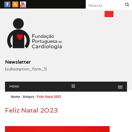
Facebook
RSS
YouTube
Feed
Fundação Portuguesa
Cardiologia
Newsletter
{subscription_form_1}
Menu
Skip
MENU
to
content
Home
/
Artigos
/
Feliz Natal 2023
Feliz Natal 2023