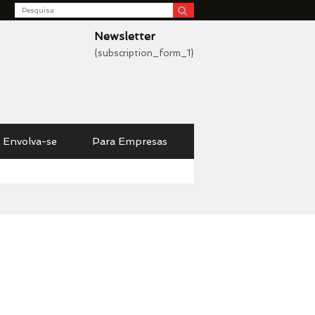
Search
be
Newsletter
{subscription_form_1}
Envolva-se
Para Empresas