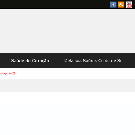
Facebook
RSS
YouTu
Feed
Saúde do Coração
Pela sua Saúde, Cuide de Si
migos-02