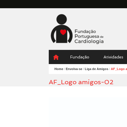
Fundação
Portuguesa
Cardiologia
Menu
Skip
Fundação
Atividades
to
content
Home
/
Envolva-se
/
Liga de Amigos
/
AF_Logo a
AF_Logo amigos-02