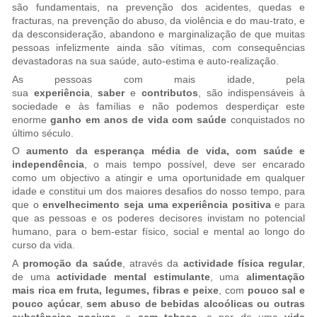
são fundamentais, na prevenção dos acidentes, quedas e
fracturas, na prevenção do abuso, da violência e do mau-trato, e
da desconsideração, abandono e marginalização de que muitas
pessoas infelizmente ainda são vítimas, com consequências
devastadoras na sua saúde, auto-estima e auto-realização.
As pessoas com mais idade, pela
sua
experiência
,
saber
e
contributos
, são indispensáveis à
sociedade e às famílias e não podemos desperdiçar este
enorme
ganho em anos de vida com saúde
conquistados no
último século.
O
aumento da esperança média de vida, com saúde e
independência
, o mais tempo possível, deve ser encarado
como um objectivo a atingir e uma oportunidade em qualquer
idade e constitui um dos maiores desafios do nosso tempo, para
que o
envelhecimento seja uma experiência positiva
e para
que as pessoas e os poderes decisores invistam no potencial
humano, para o bem-estar físico, social e mental ao longo do
curso da vida.
A
promoção da saúde
, através da
actividade física regular
,
de uma
actividade mental estimulante
, uma
alimentação
mais rica em fruta, legumes, fibras e peixe
, com
pouco sal e
pouco açúcar
,
sem abuso de bebidas alcoólicas ou outras