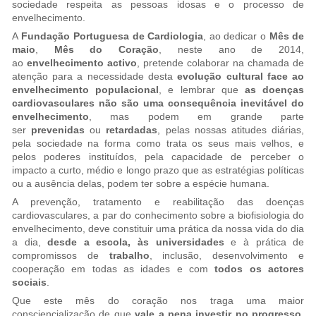
sociedade respeita as pessoas idosas e o processo de
envelhecimento.
A
Fundação Portuguesa de Cardiologia
, ao dedicar o
Mês de
maio
,
Mês do Coração
, neste ano de 2014,
ao
envelhecimento activo
, pretende colaborar na chamada de
atenção para a necessidade desta
evolução cultural face ao
envelhecimento populacional
, e lembrar que
as doenças
cardiovasculares não são uma consequência inevitável do
envelhecimento
, mas podem em grande parte
ser
prevenidas
ou
retardadas
, pelas nossas atitudes diárias,
pela sociedade na forma como trata os seus mais velhos, e
pelos poderes instituídos, pela capacidade de perceber o
impacto a curto, médio e longo prazo que as estratégias políticas
ou a ausência delas, podem ter sobre a espécie humana.
A prevenção, tratamento e reabilitação das doenças
cardiovasculares, a par do conhecimento sobre a biofisiologia do
envelhecimento, deve constituir uma prática da nossa vida do dia
a dia,
desde a escola, às universidades
e à prática de
compromissos de
trabalho
, inclusão, desenvolvimento e
cooperação em todas as idades e com
todos os actores
sociais
.
Que este mês do coração nos traga uma maior
consciencialização de que
vale a pena investir no progresso,