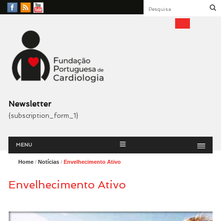
Facebook
RSS
YouTube
Feed
Fundação Portuguesa
Cardiologia
Newsletter
{subscription_form_1}
Menu
Skip
MENU
to
content
Home
/
Notícias
/
Envelhecimento Ativo
Envelhecimento Ativo