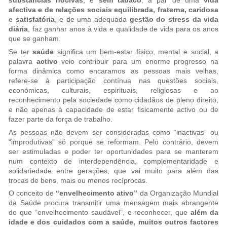
substâncias nocivas
, e
sem tabaco
, a par de uma
vida
afectiva e de relações sociais equilibrada, fraterna, caridosa
e satisfatória
, e de uma adequada
gestão do stress da vida
diária
, faz ganhar anos à vida e qualidade de vida para os anos
que se ganham.
Se ter
saúde
significa um bem-estar físico, mental e social, a
palavra
activo
veio contribuir para um enorme progresso na
forma dinâmica como encaramos as pessoas mais velhas,
refere-se à participação contínua nas questões sociais,
económicas, culturais, espirituais, religiosas e ao
reconhecimento pela sociedade como cidadãos de pleno direito,
e não apenas à capacidade de estar ﬁsicamente activo ou de
fazer parte da força de trabalho.
As pessoas não devem ser consideradas como “inactivas” ou
“improdutivas” só porque se reformam. Pelo contrário, devem
ser estimuladas e poder ter oportunidades para se manterem
num contexto de interdependência, complementaridade e
solidariedade entre gerações, que vai muito para além das
trocas de bens, mais ou menos recíprocas.
O conceito de
“envelhecimento ativo”
da Organização Mundial
da Saúde procura transmitir uma mensagem mais abrangente
do que “envelhecimento saudável”, e reconhecer, que
além da
idade e dos cuidados com a saúde, muitos outros factores