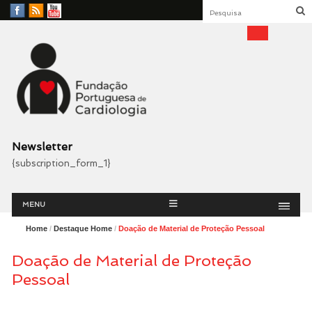
Facebook
RSS
YouTube
Feed
Fundação Portuguesa
Cardiologia
Newsletter
{subscription_form_1}
Menu
Skip
MENU
to
content
Home
/
Destaque Home
/
Doação de Material de Proteção Pessoal
Doação de Material de Proteção
Pessoal