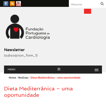
Facebook
RSS
YouTube
Feed
Fundação Portuguesa
Cardiologia
Newsletter
{subscription_form_1}
Menu
Skip
MENU
to
content
Home
/
Notícias
/
Dieta Mediterrânica – uma oportunidade
Dieta Mediterrânica – uma
oportunidade