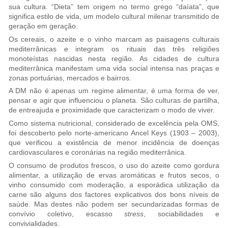
sua cultura. “Dieta” tem origem no termo grego “daíata”, que
significa estilo de vida, um modelo cultural milenar transmitido de
geração em geração.
Os cereais, o azeite e o vinho marcam as paisagens culturais
mediterrânicas e integram os rituais das três religiões
monoteístas nascidas nesta região. As cidades de cultura
mediterrânica manifestam uma vida social intensa nas praças e
zonas portuárias, mercados e bairros.
A DM não é apenas um regime alimentar, é uma forma de ver,
pensar e agir que influenciou o planeta. São culturas de partilha,
de entreajuda e proximidade que caracterizam o modo de viver.
Como sistema nutricional, considerado de excelência pela OMS,
foi descoberto pelo norte-americano Ancel Keys (1903 – 2003),
que verificou a existência de menor incidência de doenças
cardiovasculares e coronárias na região mediterrânica.
O consumo de produtos frescos, o uso do azeite como gordura
alimentar, a utilização de ervas aromáticas e frutos secos, o
vinho consumido com moderação, a esporádica utilização da
carne são alguns dos factores explicativos dos bons níveis de
saúde. Mas destes não podem ser secundarizadas formas de
convívio coletivo, escasso
stress
, sociabilidades e
convivialidades.