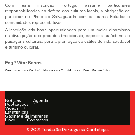
Com esta inscrição Portugal assume particulares
responsabilidades na defesa das culturas locais, a obrigação de
participar no Plano de Salvaguarda com os outros Estados e
comunidades representativas.
A inscrição cria boas oportunidades para um maior dinamismo
na divulgação dos produtos tradicionais, espécies autóctones e
paisagens culturais, para a promoção de estilos de vida saudável
e turismo cultural.
Eng.º Vítor Barros
Coordenador da Comissão Nacional da Candidatura da Dieta Mediterrânica
Notícias
Agenda
Publicações
Vídeos
Estatísticas
Gabinete de imprensa
Links
Contactos
© 2021 Fundação Portuguesa Cardiologia