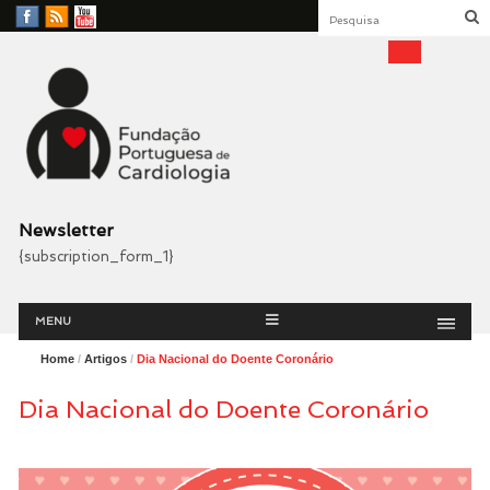
Facebook
RSS
YouTube
Feed
Fundação Portuguesa
Cardiologia
Newsletter
{subscription_form_1}
Menu
Skip
MENU
to
content
Home
/
Artigos
/
Dia Nacional do Doente Coronário
Dia Nacional do Doente Coronário