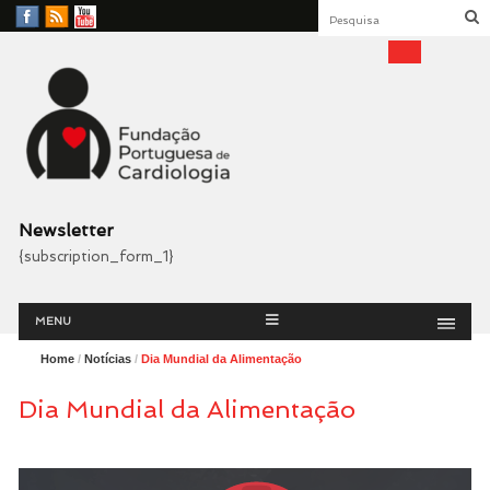
Facebook
RSS
YouTube
Feed
Fundação Portuguesa
Cardiologia
Newsletter
{subscription_form_1}
Menu
Skip
MENU
to
content
Home
/
Notícias
/
Dia Mundial da Alimentação
Dia Mundial da Alimentação