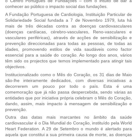
o Centro Português de Fundações – com o intuito de dar a
conhecer ao público o impacto social das fundações.
A Fundação Portuguesa de Cardiologia, Instituição Particular de
Solidariedade Social fundada a 7 de Novembro 1979, luta há
mais de três décadas contra as doenças cardiovasculares
(doenças cardíacas, cérebro-vasculares, Reno-vasculares e
vasculares periféricas), através de acções de sensibilização e
prevenção direccionadas para todas as pessoas, de todas as
idades, promovendo estilos de vida saudáveis como factor
essencial para a saúde do coração. Ao longo dos anos, vários
têm sido os projectos que temos implementado para atingir tais
objectivos.
Institucionalizado como o Mês do Coração, os 31 dias de Maio
são-lhe inteiramente dedicados, com diversas iniciativas a
decorrerem um pouco por todo o país. Esta é uma
comemoração que já não passa despercebida, sendo várias as
entidades que por iniciativa própria celebram o Mês do Coração,
dando, assim, mais impacto à mensagem de sensibilização e
prevenção.
Outra das datas mais marcantes no âmbito da saúde
cardiovascular é o Dia Mundial do Coração, instituído pela World
Heart Federation. A 29 de Setembro o mundo é alertado para
aquela que constitui a sua primeira causa de morte, as doenças