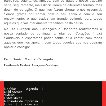
parceiros, voluntários, amigos, sem os quais o nosso trabalho
seria, seguramente, mais difícil. Doam de diferentes formas, mas
doam de coração. O que nos fazem chegar é-nos essencial.
Somos gratos por contar com o seu apoio e com o seu
envolvimento, o que traduz um grande estímulo para todos
aqueles que voluntariamente trabalham nesta causa.
No Dia Europeu das Fundações e Doadores reafirmamos a
nossa vontade de continuar a lutar por Corações (mais)
Saudáveis e esperamos poder continuar a contar com todos
aqueles que nos apoiam, com todos aqueles que nos queiram
apoiar e consigo!
Prof. Doutor Manuel Carrageta
Presidente da Fundação Portuguesa Cardiologia
Notícias
Agenda
Publicações
Vídeos
Estatísticas
Gabinete de imprensa
Links
Contactos