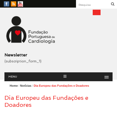
Facebook
RSS
YouTube
Feed
Fundação Portuguesa
Cardiologia
Newsletter
{subscription_form_1}
Menu
Skip
MENU
to
content
Home
/
Notícias
/
Dia Europeu das Fundações e Doadores
Dia Europeu das Fundações e
Doadores