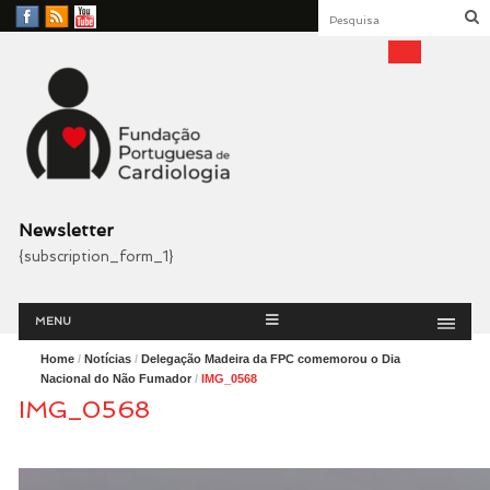
Facebook
RSS
YouTube
Feed
Fundação Portuguesa
Cardiologia
Newsletter
{subscription_form_1}
Menu
Skip
MENU
to
content
Home
/
Notícias
/
Delegação Madeira da FPC comemorou o Dia
Nacional do Não Fumador
/
IMG_0568
IMG_0568