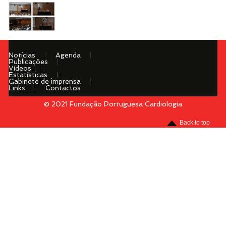
Notícias
Agenda
Publicações
Vídeos
Estatísticas
Gabinete de imprensa
Links
Contactos
© 2021 Fundação Portuguesa Cardiologia
Menu
Back to top