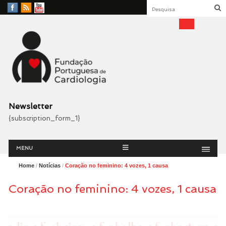
Facebook
RSS
YouTube
Feed
Fundação Portuguesa
Cardiologia
Newsletter
{subscription_form_1}
Menu
Skip
MENU
to
content
Home
/
Notícias
/
Coração no feminino: 4 vozes, 1 causa
Coração no feminino: 4 vozes, 1 causa