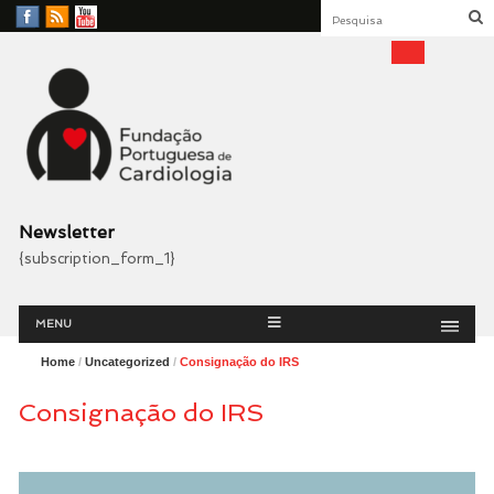
Facebook
RSS
YouTube
Feed
Fundação Portuguesa
Cardiologia
Newsletter
{subscription_form_1}
Menu
Skip
MENU
to
content
Home
/
Uncategorized
/
Consignação do IRS
Consignação do IRS