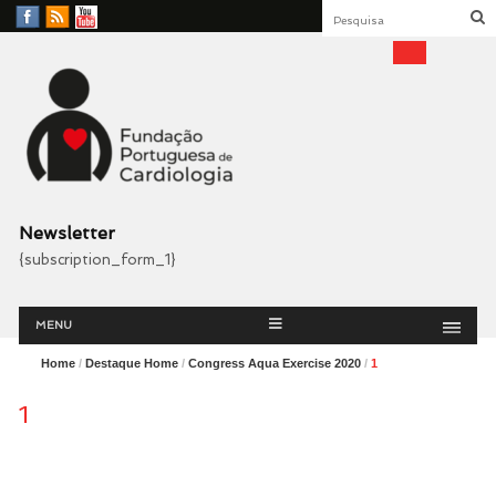
Facebook
RSS
YouTube
Feed
Fundação Portuguesa
Cardiologia
Newsletter
{subscription_form_1}
Menu
Skip
MENU
to
content
Home
/
Destaque Home
/
Congress Aqua Exercise 2020
/
1
1