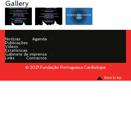
Gallery
Notícias
Agenda
Publicações
Vídeos
Estatísticas
Gabinete de imprensa
Links
Contactos
© 2021 Fundação Portuguesa Cardiologia
Menu
Back to top