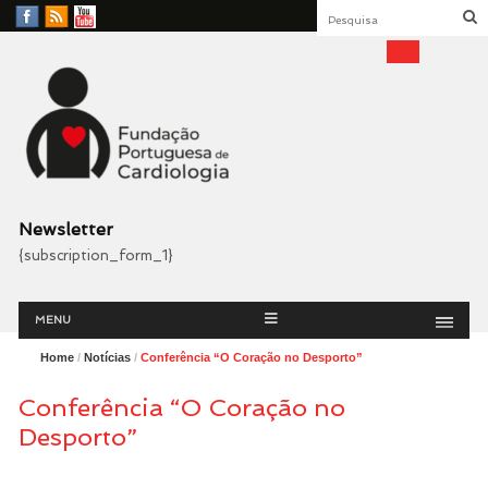
Facebook
RSS
YouTube
Feed
Fundação Portuguesa
Cardiologia
Newsletter
{subscription_form_1}
Menu
Skip
MENU
to
content
Home
/
Notícias
/
Conferência “O Coração no Desporto”
Conferência “O Coração no
Desporto”