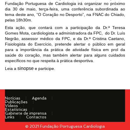
Fundação Portuguesa de Cardiologia irá organizar no próximo
dia 30 de maio, terça-feira, uma conferência subordinada ao
tema deste ano, “O Coração no Desporto”, na FNAC do Chiado,
pelas 18h30m.
Esta ação, que contará com a participação da Dr.ª Teresa
Gomes Mota, cardiologista e administradora da FPC, do Dr. Luís
Negrão, assessor médico da FPC, e da Dr.ª Cristina Caetano,
Fisiologista do Exercício, pretende alertar o público em geral
para a importância da prática de atividade física em prol da
saúde do coração, mas também alertar para alguns cuidados
específicos no que respeita à prática desportiva.
sinopse
Leia a
e participe.
Notícias
Agenda
Publicações
Vídeos
Estatísticas
Gabinete de imprensa
Links
Contactos
© 2021 Fundação Portuguesa Cardiologia