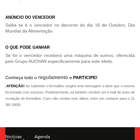
ANÚNCIO DO VENCEDOR
Saiba se é o vencedor no decorrer do dia 16 de Outubro, Dia
Mundial da Alimentação.
O QUE PODE GANHAR
Se for o vencedor receberá uma máquina de sumos, oferecida
pelo Grupo AUCHAN especificamente para este efeito.
regulamento
Conheça todo o
e
PARTICIPE!
(
ATENÇÃO!
Ao submeter o formulário surgirá uma mensagem a dizer que o mesmo
foi enviado com sucesso. Posteriormente, irá também receber um e-mail de aviso de
recepção do formulário. Caso não recebe este último, entre em contacto para o 21
381 5000)
Notícias
Agenda