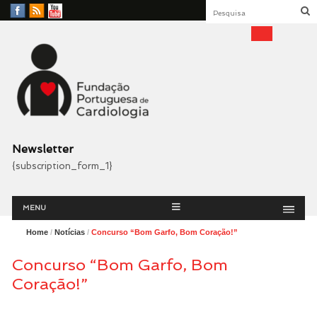
Facebook
RSS
YouTube
Feed
Fundação Portuguesa
Cardiologia
Newsletter
{subscription_form_1}
Menu
Skip
MENU
to
content
Home
/
Notícias
/
Concurso “Bom Garfo, Bom Coração!”
Concurso “Bom Garfo, Bom
Coração!”