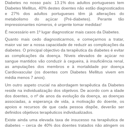
Diabetes no nosso país: 13.1% dos adultos portugueses tem
Diabetes Mellitus, 40% destes doentes não estão diagnosticados
e 27% dos adultos portugueses têm já alterações do
metabolismo do açúcar (Pré-diabetes). Perante tão
impressionantes números, é urgente tomar medidas!
É necessário em 1º lugar diagnosticar mais casos da Diabetes.
Quanto mais cedo diagnosticarmos, e começarmos a tratar,
maior vai ser a nossa capacidade de reduzir as complicações da
diabetes. O principal objectivo da terapêutica da diabetes é evitar
as complicações da doença. Níveis elevados de açúcar no
sangue mantidos vão conduzir à cegueira, à insuficiência renal,
as amputações dos membros e à mortalidade por doença
Cardiovascular (os doentes com Diabetes Mellitus vivem em
média menos 7 anos).
Um outro aspeto crucial na abordagem terapêutica da Diabetes
reside na individualização dos objetivos. De acordo com a idade
dos doentes, o nº de anos da evolução da doença, as doenças
associadas, a esperança de vida, a motivação do doente, os
apoios e recursos de que cada pessoa dispõe, deverão ser
definidos objetivos terapêuticos individualizados.
Existe ainda uma elevada taxa de insucesso na terapêutica de
diabetes – cerca de 40% dos doentes tratados não atingem os