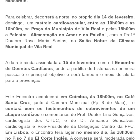
Miocárdio.
Para celebrar, decorrerá a norte, no próprio
dia 14 de fevereiro
,
domingo, um
rastreio cardiovascular, entre as 10h00m e as
16h00m
, na
Praça do Município de Vila Real
e pelas
15h00m
a Palestra “Alimentação no Amor e na Paixão”
, com a Prof.ª
Doutora Rosa Maria Santos, no
Salão Nobre da Câmara
Municipal de Vila Real
.
A data é ainda assinalada a
15 de fevereiro
, com o
I Encontro
de Doentes Cardíacos
, onde a partilha de histórias na primeira
pessoa é o principal objetivo e será também o meio de alerta
para a prevenção.
Este Encontro acontecerá
em Coimbra, às 18h00m, no Café
Santa Cruz
, junto à Câmara Municipal (Pç. 8 de Maio), e
contará com os testemunhos de sobreviventes de um
ataque cardíaco
e comentários do Prof. Doutor Lino Gonçalves,
cardiologista dos CHUC, e do Dr. Armando Gonsalves,
cardiologista e Vice-Presidente da Delegação Centro da FPC.
Em Lisboa
, o Encontro terá lugar
no mesmo dia, às 18h30m,
no Piso 7 do El Corte Inglés
. A conversa será moderada pelo