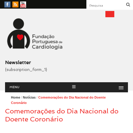
Facebook
RSS
YouTube
Feed
Fundação Portuguesa
Cardiologia
Newsletter
{subscription_form_1}
Menu
Skip
MENU
to
content
Home
/
Notícias
/
Comemorações do Dia Nacional do Doente
Coronário
Comemorações do Dia Nacional do
Doente Coronário