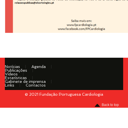
Notícias
Agenda
Publicações
Vídeos
Estatísticas
Gabinete de imprensa
Links
Contactos
© 2021 Fundação Portuguesa Cardiologia
Menu
Back to top