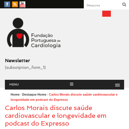
Facebook
RSS
YouTube
Feed
Fundação Portuguesa
Cardiologia
Newsletter
{subscription_form_1}
Menu
Skip
MENU
to
content
Home
/
Destaque Home
/
Carlos Morais discute saúde cardiovascular e
longevidade em podcast do Expresso
Carlos Morais discute saúde
cardiovascular e longevidade em
podcast do Expresso